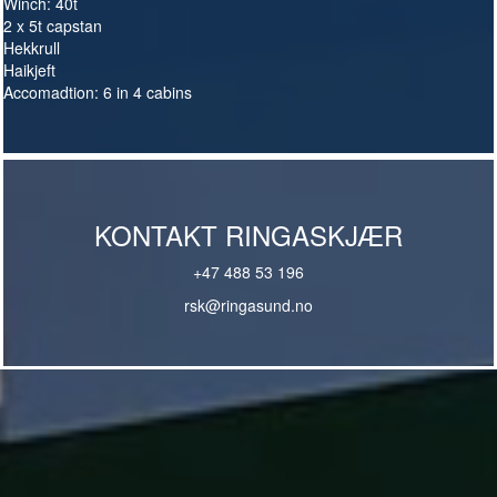
Winch: 40t
2 x 5t capstan
Hekkrull
Haikjeft
Accomadtion: 6 in 4 cabins
KONTAKT RINGASKJÆR
+47 488 53 196
rsk@ringasund.no