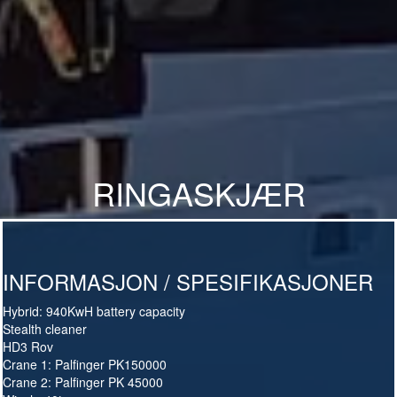
RINGASKJÆR
INFORMASJON / SPESIFIKASJONER
Hybrid: 940KwH battery capacity
Stealth cleaner
HD3 Rov
Crane 1: Palfinger PK150000
Crane 2: Palfinger PK 45000